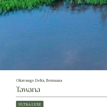
Fotos ansehen
Okavango Delta, Botsuana
Tawana
ULTRA LUXE