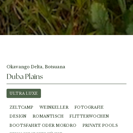
Fotos ansehen
Okavango Delta, Botsuana
Duba Plains
ULTRA LUXE
ZELTCAMP
WEINKELLER
FOTOGRAFIE
DESIGN
ROMANTISCH
FLITTERWOCHEN
BOOTSFAHRT ODER MOKORO
PRIVATE POOLS