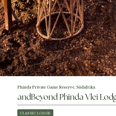
Fotos ansehen
Phinda Private Game Reserve, Südafrika
andBeyond Phinda Vlei Lod
CLASSIC LODGE