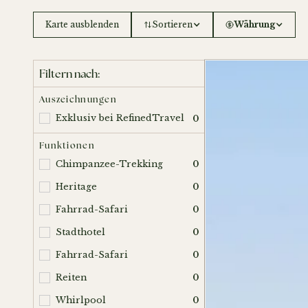
Karte ausblenden
Sortieren
Währung
Filtern nach:
Auszeichnungen
Exklusiv bei RefinedTravel
0
Funktionen
Chimpanzee-Trekking
0
Heritage
0
Fahrrad-Safari
0
Stadthotel
0
Fahrrad-Safari
0
Reiten
0
Whirlpool
0