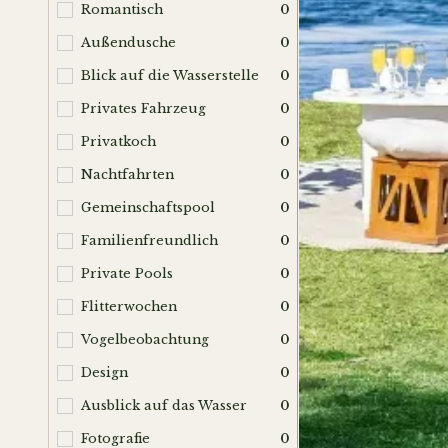
Romantisch
0
Außendusche
0
Blick auf die Wasserstelle
0
Privates Fahrzeug
0
Privatkoch
0
Nachtfahrten
0
Gemeinschaftspool
0
Familienfreundlich
0
Private Pools
0
Flitterwochen
0
Vogelbeobachtung
0
Design
0
Ausblick auf das Wasser
0
Fotografie
0