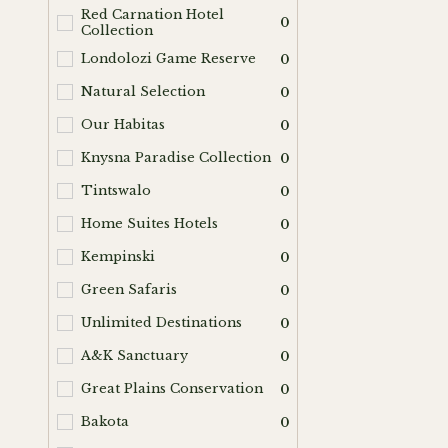
Red Carnation Hotel
0
Collection
Londolozi Game Reserve
0
Natural Selection
0
Our Habitas
0
Knysna Paradise Collection
0
Tintswalo
0
Home Suites Hotels
0
Kempinski
0
Green Safaris
0
Unlimited Destinations
0
A&K Sanctuary
0
Great Plains Conservation
0
Bakota
0