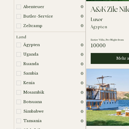
Abenteuer
0
A&K Zile Ni
Butler-Service
0
Luxor
Zeltcamp
0
Ägypten
Land
Entire Villa, Per Night from
10000
Ägypten
0
Uganda
0
Mehr a
Ruanda
0
Sambia
0
Kenia
0
Mosambik
0
Botsuana
0
Simbabwe
0
Tansania
0