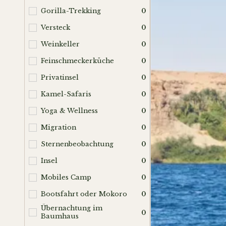
Gorilla-Trekking
0
Versteck
0
Weinkeller
0
Feinschmeckerküche
0
Privatinsel
0
Kamel-Safaris
0
Yoga & Wellness
0
Migration
0
Sternenbeobachtung
0
Insel
0
Mobiles Camp
0
Bootsfahrt oder Mokoro
0
Übernachtung im
0
Baumhaus