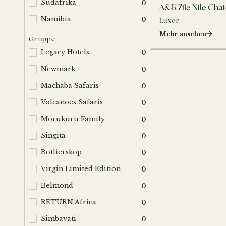
Südafrika
0
A&K Zile Nile Cha
Namibia
0
Luxor
Mehr ansehen
Gruppe
Legacy Hotels
0
Newmark
0
Machaba Safaris
0
Volcanoes Safaris
0
Morukuru Family
0
Singita
0
Botlierskop
0
Virgin Limited Edition
0
Belmond
0
RETURN Africa
0
Simbavati
0