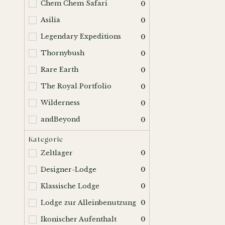
Chem Chem Safari
0
Asilia
0
Legendary Expeditions
0
Thornybush
0
Rare Earth
0
The Royal Portfolio
0
Wilderness
0
andBeyond
0
Kategorie
Zeltlager
0
Designer-Lodge
0
Klassische Lodge
0
Lodge zur Alleinbenutzung
0
Ikonischer Aufenthalt
0