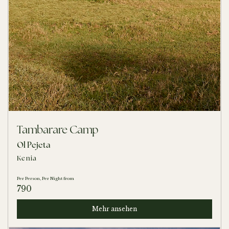
Tambarare Camp
Ol Pejeta
Kenia
Per Person, Per Night from
790
Mehr ansehen