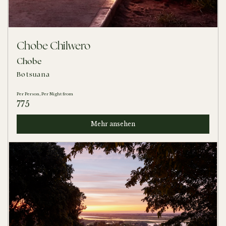
Chobe Chilwero
Chobe
Botsuana
Per Person, Per Night from
775
Mehr ansehen