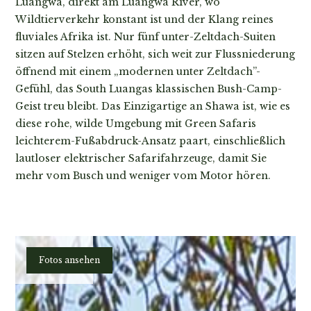
Luangwa, direkt am Luangwa River, wo
Wildtierverkehr konstant ist und der Klang reines
fluviales Afrika ist. Nur fünf unter-Zeltdach-Suiten
sitzen auf Stelzen erhöht, sich weit zur Flussniederung
öffnend mit einem „modernen unter Zeltdach”-
Gefühl, das South Luangas klassischen Bush-Camp-
Geist treu bleibt. Das Einzigartige an Shawa ist, wie es
diese rohe, wilde Umgebung mit Green Safaris
leichterem-Fußabdruck-Ansatz paart, einschließlich
lautloser elektrischer Safarifahrzeuge, damit Sie
mehr vom Busch und weniger vom Motor hören.
Planen
Fotos ansehen