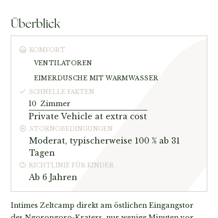
Überblick
KOMFORT
VENTILATOREN
EIMERDUSCHE MIT WARMWASSER
SCHNELLE FAKTEN
10
Zimmer
Private Vehicle at extra cost
STORNOBEDINGUNGEN
Moderat, typischerweise 100 % ab 31
Tagen
RICHTLINIE FÜR KINDER
Ab 6 Jahren
Intimes Zeltcamp direkt am östlichen Eingangstor
des Ngorongoro-Kraters, nur wenige Minuten vor