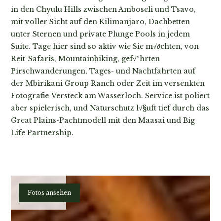
in den Chyulu Hills zwischen Amboseli und Tsavo,
mit voller Sicht auf den Kilimanjaro, Dachbetten
unter Sternen und private Plunge Pools in jedem
Suite. Tage hier sind so aktiv wie Sie m√∂chten, von
Reit-Safaris, Mountainbiking, gef√ºhrten
Pirschwanderungen, Tages- und Nachtfahrten auf
der Mbirikani Group Ranch oder Zeit im versenkten
Fotografie-Versteck am Wasserloch. Service ist poliert
aber spielerisch, und Naturschutz l√§uft tief durch das
Great Plains-Pachtmodell mit den Maasai und Big
Life Partnership.
Planen
Fotos ansehen